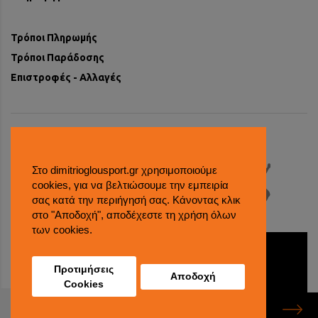
Τρόποι Πληρωμής
Τρόποι Παράδοσης
Επιστροφές - Αλλαγές
Στο dimitrioglousport.gr χρησιμοποιούμε
cookies, για να βελτιώσουμε την εμπειρία
σας κατά την περιήγησή σας. Κάνοντας κλικ
στο "Αποδοχή", αποδέχεστε τη χρήση όλων
των cookies.
© 2018 dimitrioglousport all rights reserved
Αντικαταβολή
Πληρωμή μέσω τραπέζης
Προτιμήσεις
Αποδοχή
Cookies
89.90€
eight8.
created by
ΑΓΟΡΑΣΕ ΤΟ
71.02€