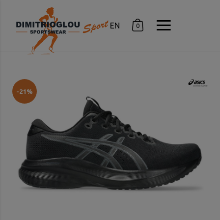
EN
0
-21%