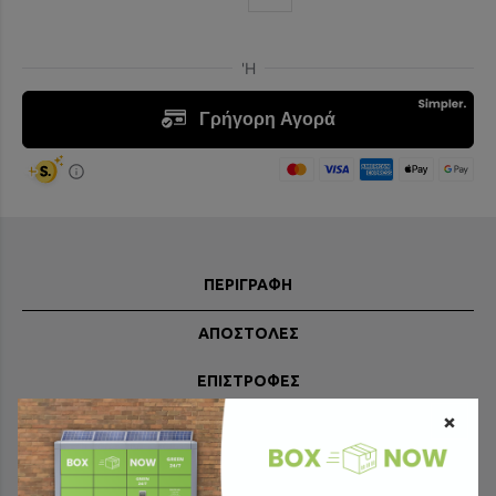
ΠΕΡΙΓΡΑΦΗ
ΑΠΟΣΤΟΛΕΣ
ΕΠΙΣΤΡΟΦΕΣ
×
Το παπούτσι ASICS GEL-EXCITE 11 διαθέτει άνετο και ευέλικτο
σχεδιασμό, κατασκευασμένο για να προσφέρει μεγαλύτερη
άνεση κάτω από το πέλμα για το τρέξιμο και τη γυμναστική