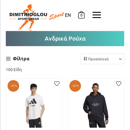
EN
0
Ανδρικά Ρούχα
Φίλτρα
100 Είδη
-35%
-50%