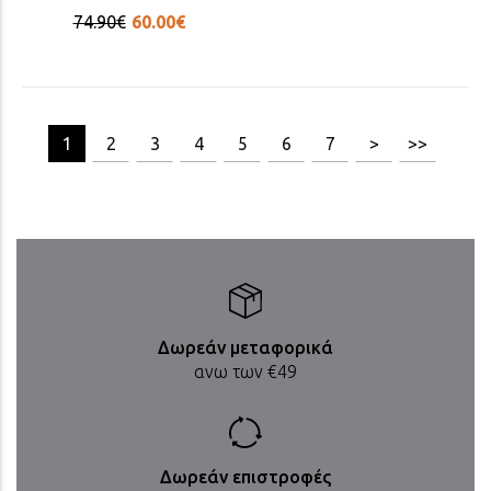
74.90€
60.00€
[1/15]
1
2
3
4
5
6
7
>
>>
Δωρεάν μεταφορικά
ανω των €49
Δωρεάν επιστροφές