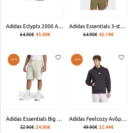
Adidas Eclyptx 2000 Ανδρικά Sneakers Γκρι
Adidas Essentials 3-stripes Φούτερ με Κουκούλα Μαύρο
64.90€
45.00€
64.90€
42.19€
-27%
-35%
Adidas Essentials Big Logo French Terry Αθλητική Ανδρική Βερμούδα Μπεζ
Adidas Feelcozy Aνδρικό Φούτερ με Κουκούλα Μαύρο
32.90€
24.00€
49.90€
32.44€