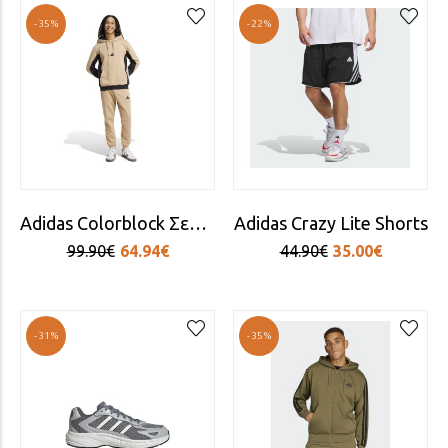
-35%
-22%
Adidas Colorblock Σετ Φόρμας Μπεζ
Adidas Crazy Lite Shorts
99.90€
64.94€
44.90€
35.00€
-31%
-35%