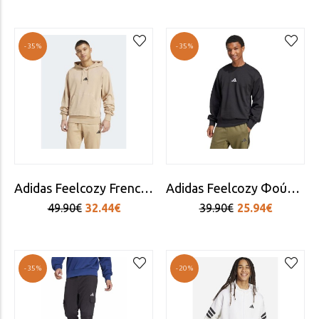
-35%
-35%
Adidas Feelcozy French Terry Φούτερ με Κουκούλα Καφέ
Adidas Feelcozy Φούτερ Fleece Μαύρο
49.90€
32.44€
39.90€
25.94€
-35%
-20%