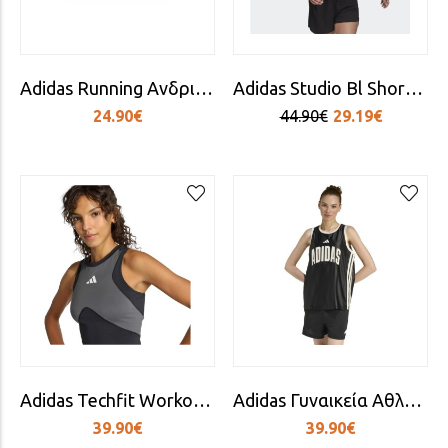
Adidas Running Ανδρικό Τσαντάκι Μέσης για Τρέξιμο Μαύρο
Adidas Studio Bl Short Sleeve T-shirt
24.90€
44.90€
29.19€
Adidas Techfit Workout Color Block Tanktop Damen
Adidas Γυναικεία Αθλητική Μπλούζα Αμάνικη Μαύρο
39.90€
39.90€