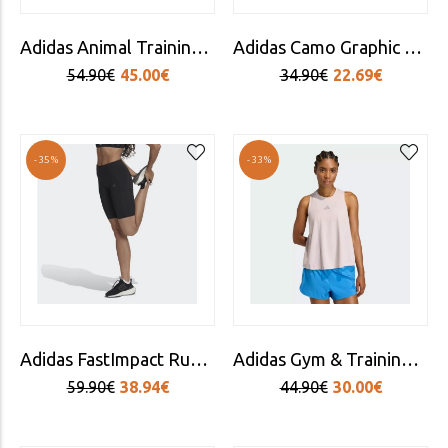
Adidas Animal Training Γυναικείο Cropped Κολάν Ψηλόμεσο Μωβ
Adidas Camo Graphic Knot Wmn's Tank Top
54.90€
45.00€
34.90€
22.69€
-35%
-33%
Adidas FastImpact Running Bike Short Tights
Adidas Gym & Training Tech Intensity Tank Women Purple
59.90€
38.94€
44.90€
30.00€