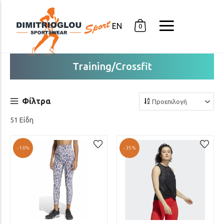
EN
0
Training/Crossfit
Φίλτρα
51 Είδη
-18%
-35%