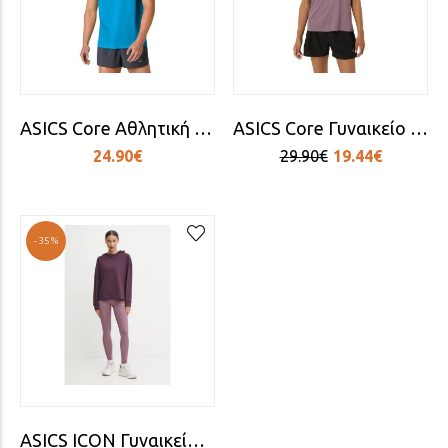
ASICS Core Αθλητική Μπλούζα Nvy
ASICS Core Γυναικείο Αθλητικό T-shirt Μωβ
24.90€
29.90€
19.44€
-35%
ASICS ICON Γυναικείο Tight-κολάν για Τρέξιμο