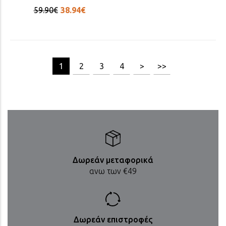
59.90€
38.94€
[1/15]
1
2
3
4
>
>>
Δωρεάν μεταφορικά
ανω των €49
Δωρεάν επιστροφές