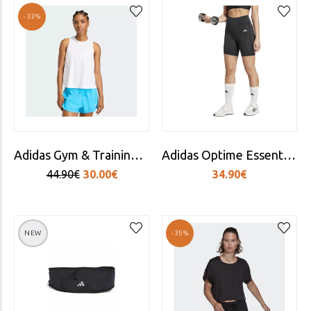
-33%
Adidas Gym & Training Tech Intensity Tank Women White
Adidas Optime Essentials Training Γυναικείο Ποδηλατικό Κολάν Μαύρο
44.90€
30.00€
34.90€
NEW
-35%