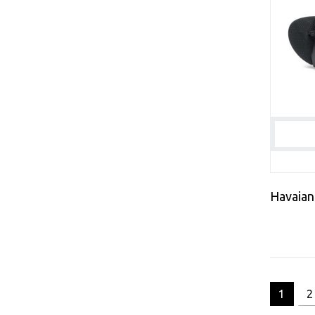
Havaia
1
2