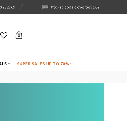
0 272769
Άτοκες δόσεις άνω των 50€
0
ALS
SUPER SALES UP TO 70%