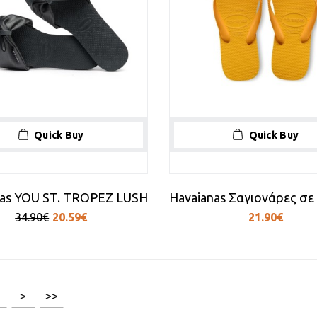
Quick Buy
Quick Buy
nas YOU ST. TROPEZ LUSH
34.90€
20.59€
21.90€
[1/15]
>
>>