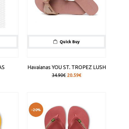
Quick Buy
AS
Havaianas YOU ST. TROPEZ LUSH
34.90€
20.59€
-20%