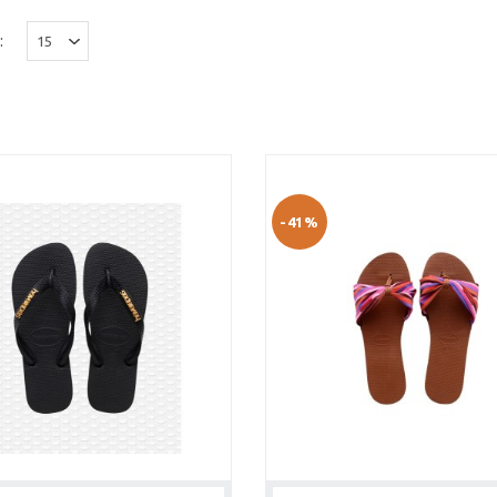
:
-41%