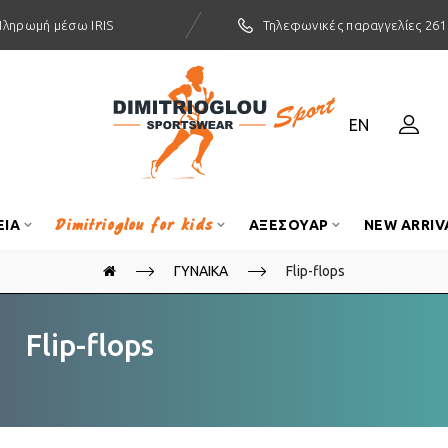
Πληρωμή μέσω IRIS
Τηλεφωνικές παραγγελίες 261
EN
Dimitrioglou for kids
ΕΙΑ
ΑΞΕΣΟΥΑΡ
NEW ARRIV
ΓΥΝΑΙΚΑ
Flip-flops
Flip-flops