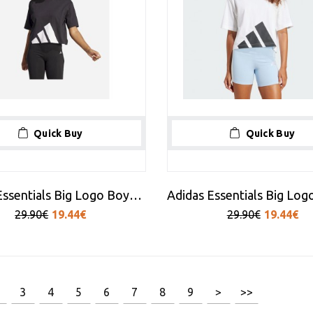
Quick Buy
Quick Buy
Adidas Essentials Big Logo Boyfriend Tee W
29.90€
19.44€
29.90€
19.44€
[1/15]
3
4
5
6
7
8
9
>
>>