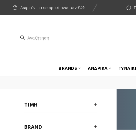
Δωρεάν μεταφορικά ανω των €49
BRANDS
ΑΝΔΡΙΚΑ
ΓΥΝΑΙΚ
ΤΙΜΗ
BRAND
€
11
—
€
110