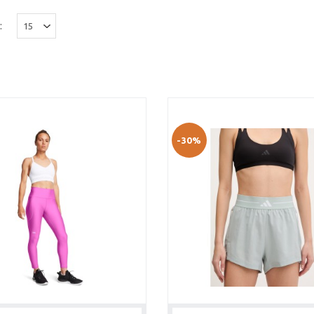
:
-30%