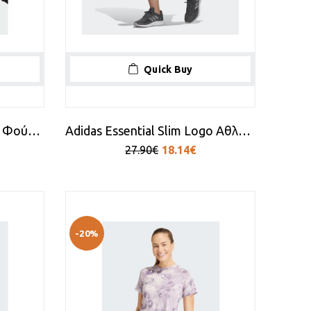
Quick Buy
Adidas Cropped Γυναικείο Φούτερ Μαύρο
Adidas Essential Slim Logo Αθλητικό Γυναικείο Σορτς Γκρι
27.90€
18.14€
-20%