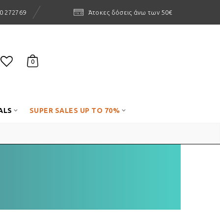
0 272769
Άτοκες δόσεις άνω των 50€
0
ALS
SUPER SALES UP TO 70%