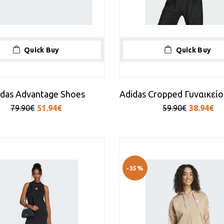
Quick Buy
Quick Buy
idas Advantage Shoes
79.90€
51.94€
59.90€
38.94€
-35%