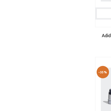
44
44 1/2
44 2/3
44.5
45
45 1/3
Adid
45.5
46
46 2/3
46.5
47
47 1/3
-35%
48
48 1/2