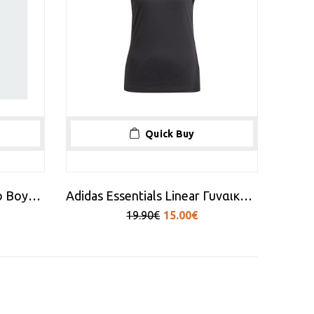
Quick Buy
Adidas Essentials Big Logo Boyfriend Tee W
Adidas Essentials Linear Γυναικείο T-shirt Μαύρο
19.90€
15.00€