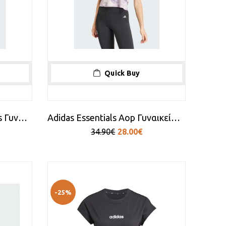
Quick Buy
Adidas Essentials 3-Stripes Γυναικεία Ζακέτα Φούτερ με Κουκούλα Καφέ
Adidas Essentials Aop Γυναικείο Αθλητικό T-shirt Floral Μωβ
34.90€
28.00€
-25%