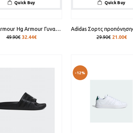
Quick Buy
Quick Buy
Under Armour Hg Armour Γυναικείο Κολάν Ροζ
49.90€
32.44€
29.90€
21.00€
-12%