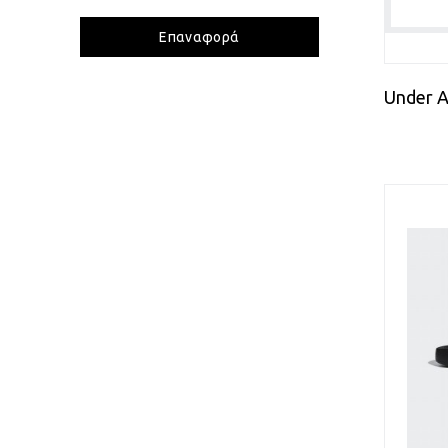
ΟΡΓΑΝΙΚΑ
38
38 2/3
ΥΦΑΣΜΑ
ΔΕΡΜΑ
ΜΑΥΡΟ
ΜΠΕΖ
38.5
39
ΤΕΧΝΟΔΕΡΜΑ
ΠΑΝΙΝΟ
ΜΠΛΕ ΡΟΥΑ
39 1/3
39.5
MEMORY FOAM
ΜΠΛΕ ΣΚΟΥΡΟ
ΜΩΒ
40
40 1/2
ΣΟΥΕΝΤ
ΛΑΣΤΙΧΟ
ΠΡΑΣΙΝΟ
ΡΟΖ
40 2/3
40.5
ΒΑΜΒΑΚΙ
ΕΛΑΣΤΑΝ
ΣΟΜΟΝ
ΦΟΥΞΙΑ
41
41 1/3
ΠΟΛΥΕΣΤΕΡ
ΧΡΥΣΟ
41.5
42
ΑΝΑΚΥΚΛΩΣΙΜΑ ΥΛΙΚΑ
42 2/3
42.5
ΒΙΣΚΟΖΗ
ΝΑΥΛΟΝ
43
43 1/3
ΚΑΟΥΤΣΟΥΚ