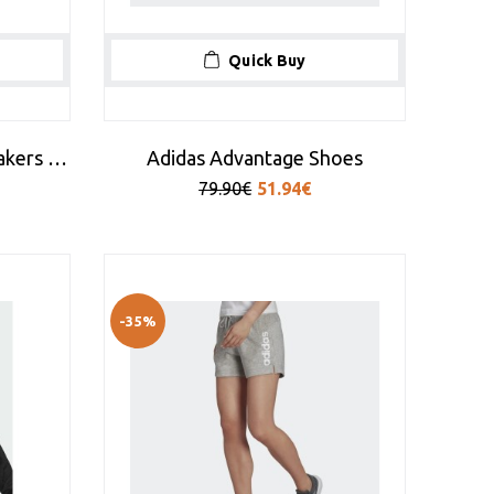
Quick Buy
Adidas Advantage 2.0 Sneakers Λευκό
Adidas Advantage Shoes
79.90€
51.94€
-35%