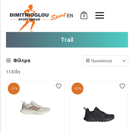
EN
0
Trail
Φίλτρα
15 Είδη
-35%
-20%