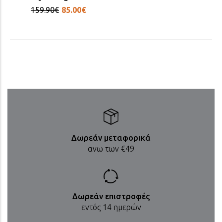
159.90€
85.00€
[1/15]
Δωρεάν μεταφορικά
ανω των €49
Δωρεάν επιστροφές
εντός 14 ημερών