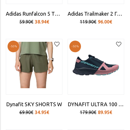
Adidas Runfalcon 5 TR Γυναικεία Αθλητικά Παπούτσια Running Μπεζ
Adidas Trailmaker 2 Γυναικεία Ορειβατικά Παπούτσια Αδιάβροχα με Μεμβράνη Gore-Tex Μαύρα
59.90€
38.94€
119.90€
96.00€
-50%
-50%
Dynafit SKY SHORTS W
DYNAFIT ULTRA 100 W - MOKAROSA/BLUEBERRY 0 Review(s)
69.90€
34.95€
179.90€
89.95€