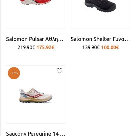
Salomon Pulsar Αθλητικά Παπούτσια Trail Running Κόκκινα
Salomon Shelter Γυναικεία Ορειβατικά Μποτάκια Αδιάβροχα Μαύρα
219.90€
175.92€
139.90€
100.00€
-47%
Saucony Peregrine 14 Γυναικεία Αθλητικά Παπούτσια Trail