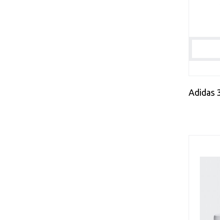
42-47
42.5
42.5-47
43
43 1/3
43-44
43-45
43-46
43.5
44
44 1/2
44 2/3
44.5
45
45 1/3
45-46
45.5
46