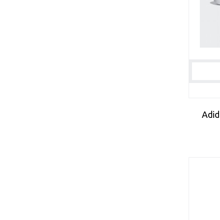
46 2/3
46-48
46.5
47
47 1/3
47-48
47-50
48
48 1/2
49 1/3
Adid
7