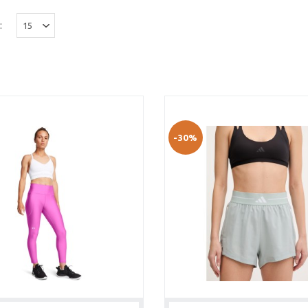
:
-30%