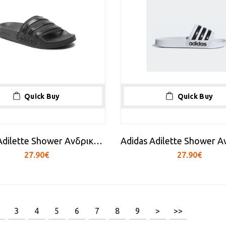
Quick Buy
Quick Buy
Adidas Adilette Shower Ανδρικά Slides Black/Core
27.90€
27.90€
[1/15]
3
4
5
6
7
8
9
>
>>