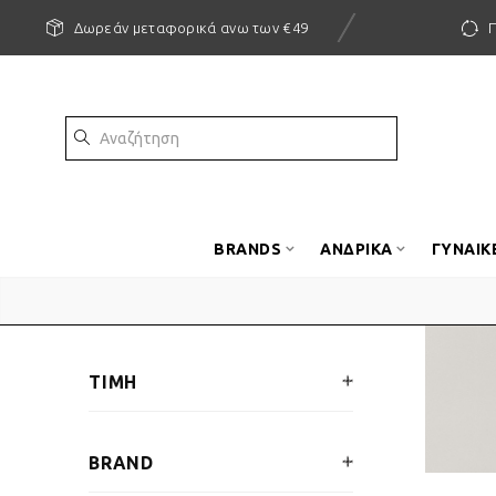
Δωρεάν μεταφορικά ανω των €49
BRANDS
ΑΝΔΡΙΚΑ
ΓΥΝΑΙΚ
ΤΙΜΗ
BRAND
€
0
—
€
205