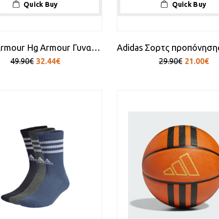
Quick Buy
Quick Buy
Under Armour Hg Armour Γυναικείο Κολάν Ροζ
49.90€
32.44€
29.90€
21.00€