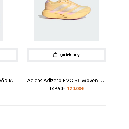
Quick Buy
Adidas Adilette Shower Ανδρικά Slides Cloud White
Adidas Adizero EVO SL Woven LIGHTSTRIKEPRO Running Shoes
149.90€
120.00€