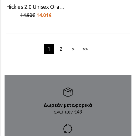
Hickies 2.0 Unisex Orange Laces
14.90€
14.01€
[1/15]
1
2
>
>>
Δωρεάν μεταφορικά
ανω των €49