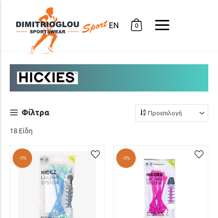
EN
0
Φίλτρα
18 Είδη
-6%
-6%