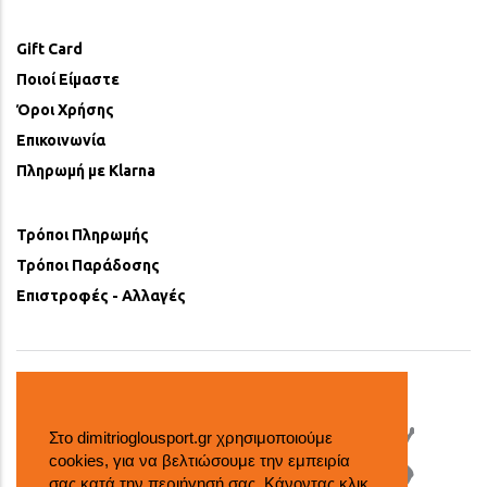
Gift Card
Ποιοί Είμαστε
Όροι Χρήσης
Επικοινωνία
Πληρωμή με Klarna
Τρόποι Πληρωμής
Τρόποι Παράδοσης
Επιστροφές - Αλλαγές
Στο dimitrioglousport.gr χρησιμοποιούμε
cookies, για να βελτιώσουμε την εμπειρία
σας κατά την περιήγησή σας. Κάνοντας κλικ