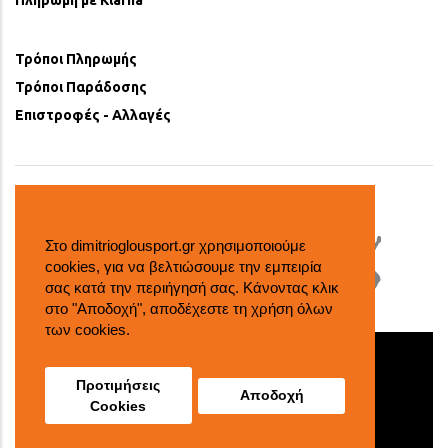
Τρόποι Πληρωμής
Τρόποι Παράδοσης
Επιστροφές - Αλλαγές
Στο dimitrioglousport.gr χρησιμοποιούμε
cookies, για να βελτιώσουμε την εμπειρία
σας κατά την περιήγησή σας. Κάνοντας κλικ
στο "Αποδοχή", αποδέχεστε τη χρήση όλων
των cookies.
© 2018 dimitrioglousport all rights reserved
Αντικαταβολή
Πληρωμή μέσω τραπέζης
Προτιμήσεις
Αποδοχή
Cookies
eight8.
created by