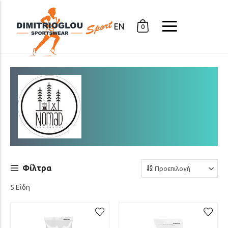
EN
0
Φίλτρα
5 Είδη