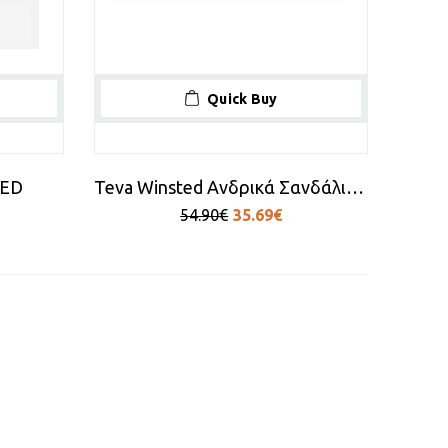
Quick Buy
TED
Teva Winsted Ανδρικά Σανδάλια σε λαδί χρώμα
54.90€
35.69€