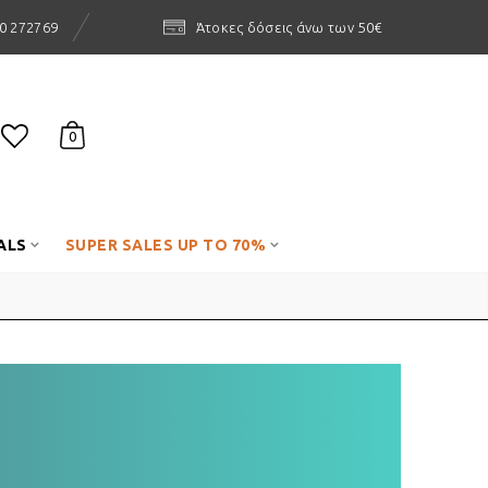
0 272769
Άτοκες δόσεις άνω των 50€
0
ALS
SUPER SALES UP TO 70%