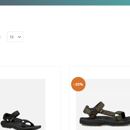
:
-20%