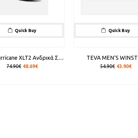
Quick Buy
Quick Buy
Teva Hurricane XLT2 Ανδρικά Σανδάλια σε Μαύρο Χρώμα
TEVA MEN'S WINS
74.90€
48.69€
54.90€
43.90€
[1/3]